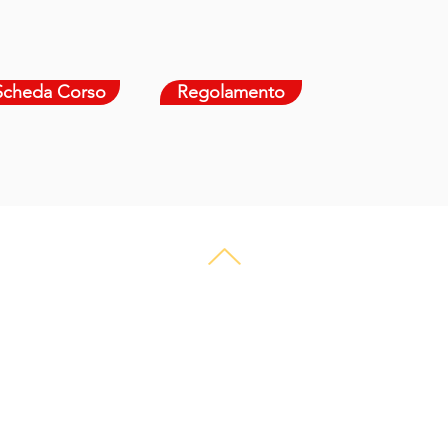
Scheda Corso
Regolamento
 1921 | P. IVA 03391350109| Realizzato da
R.B. Digital Media Consultin