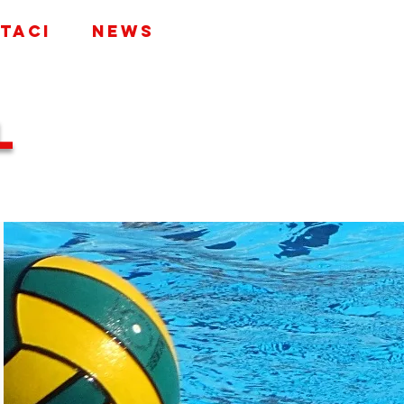
taci
News
L