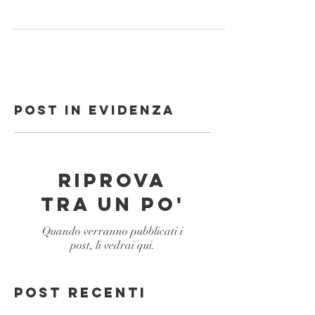
Agosto 2021 ️ A seguito dell’emanazione del DL 23
Luglio 2021, n. 105 “Misure...
Post in evidenza
Riprova
tra un po'
Quando verranno pubblicati i
post, li vedrai qui.