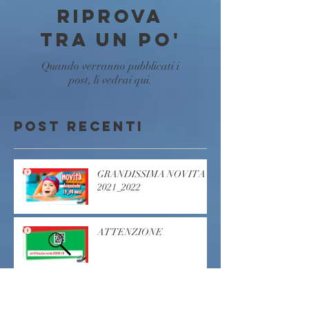
Riprova
tra un po'
Quando verranno pubblicati i
post, li vedrai qui.
Post recenti
GRANDISSIMA NOVITA'
2021_2022
ATTENZIONE
LEZIONI DI FITNESS
SULLA TERRAZZA