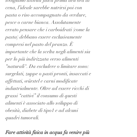
svolgiamo attività fisica prima dell’ora di 
cena, l’ideale sarebbe nutrirsi poi con 
pasta o riso accompagnato da verdure, 
pesce o carne bianca. Assolutamente 
errato pensare che i carboidrati (come la 
pasta) debbano essere esclusivamente 
compresi nel pasto del pranzo. È 
importante che la scelta negli alimenti sia 
per lo più indirizzata verso alimenti 
“naturali". Da escludere o limitare sono: 
surgelati, zuppe o pasti pronti, insaccati e 
affettati, würstel e carni modificate 
industrialmente. Oltre ad essere ricchi di 
grassi “cattivi” il consumo di questi 
alimenti è associato allo sviluppo di 
obesità, diabete di tipo1 e ad alcuni 
quadri tumorali.
Fare attività fisica in acqua fa venire più 